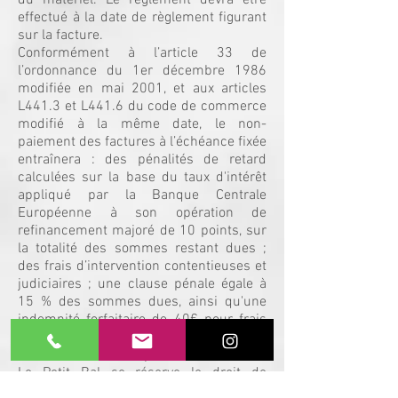
du matériel. Le règlement devra être
effectué à la date de règlement figurant
sur la facture.
Conformément à l’article 33 de
l’ordonnance du 1er décembre 1986
modifiée en mai 2001, et aux articles
L441.3 et L441.6 du code de commerce
modifié à la même date, le non-
paiement des factures à l’échéance fixée
entraînera : des pénalités de retard
calculées sur la base du taux d'intérêt
appliqué par la Banque Centrale
Européenne à son opération de
refinancement majoré de 10 points, sur
la totalité des sommes restant dues ;
des frais d’intervention contentieuses et
judiciaires ; une clause pénale égale à
15 % des sommes dues, ainsi qu'une
indemnité forfaitaire de 40€ pour frais
de recouvrement.
En cas de retard de paiement, la société
Le Petit Bal se réserve le droit de
suspendre toutes les prestations en